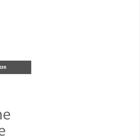
ide
IER