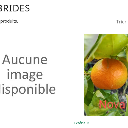
BRIDES
2 produits.
Trier 
Aperçu rapide
Aperçu rap


Extérieur