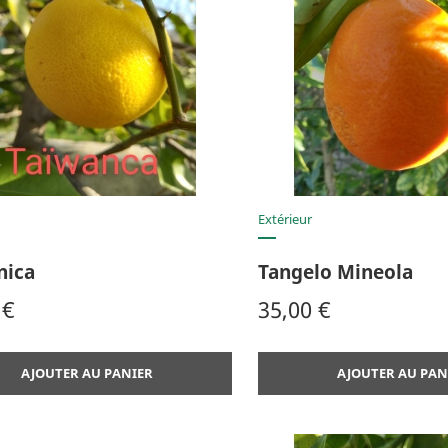
Aperçu rapide
Aperçu rap


Extérieur
nica
Tangelo Mineola
Prix
 €
35,00 €
AJOUTER AU PANIER
AJOUTER AU PAN