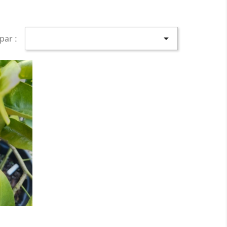

par :
ide