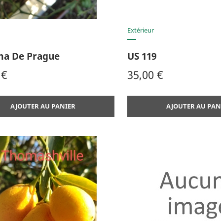
Aperçu rapide
Aperçu rap


Extérieur
ma De Prague
US 119
Prix
 €
35,00 €
AJOUTER AU PANIER
AJOUTER AU PAN