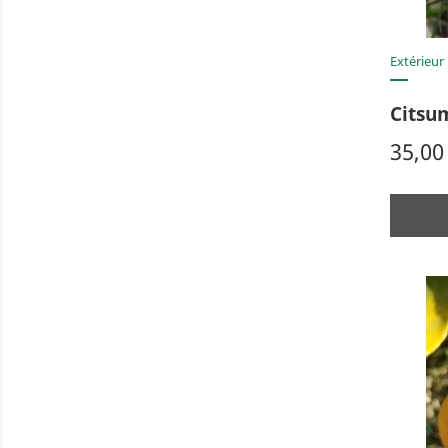
Extérieur
Citsu
Prix
35,00