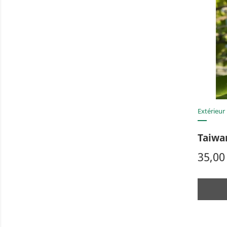
Extérieur
Taiwa
Prix
35,00