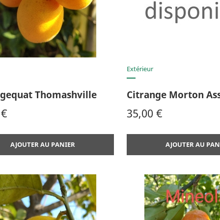
Aperçu rapide
Aperçu rap


Extérieur
ngequat Thomashville
Citrange Morton As
Prix
 €
35,00 €
AJOUTER AU PANIER
AJOUTER AU PAN