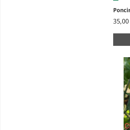
Poncir
Prix
35,00