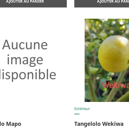
AJOUTER AU PANIER
AJOUTER AU PAN
Aperçu rapide
Aperçu rap


Extérieur
lo Mapo
Tangelolo Wekiwa