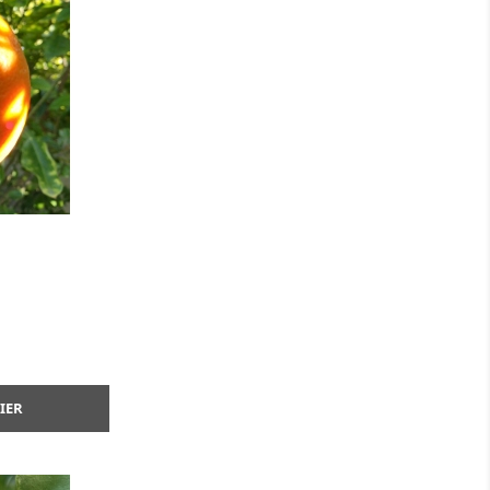
ide
IER