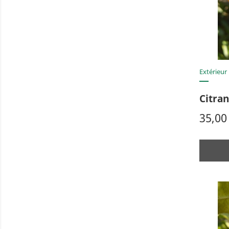
Extérieur
Citra
Prix
35,00