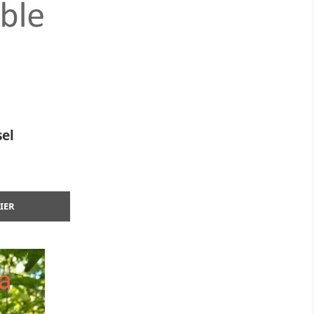
ide
sel
IER