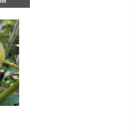
IER
ide