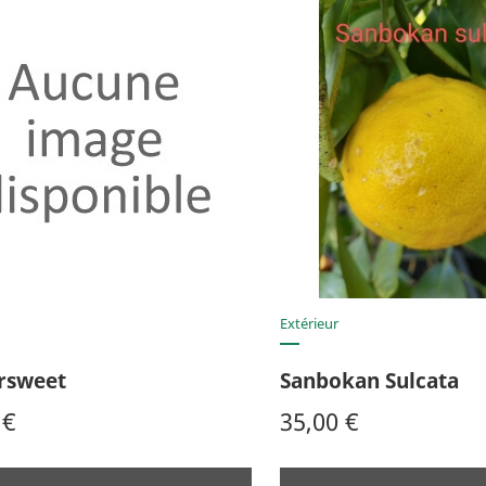
Aperçu rapide
Aperçu rap


Extérieur
rsweet
Sanbokan Sulcata
Prix
 €
35,00 €