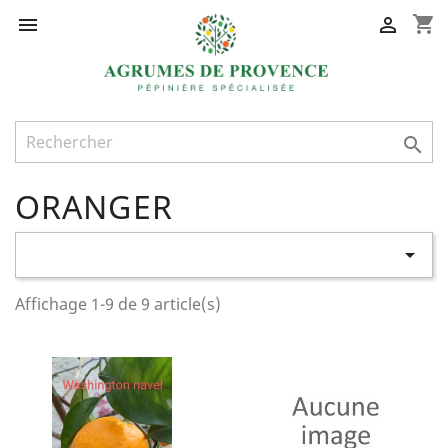
shopping_cart



ORANGER

Affichage 1-9 de 9 article(s)